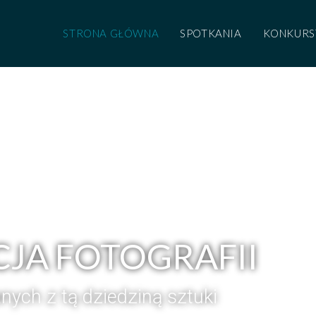
STRONA GŁÓWNA
SPOTKANIA
KONKURS
JA FOTOGRAFII
anych z tą dziedziną sztuki