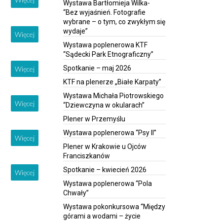
Wystawa Bartłomieja Wilka-
“Bez wyjaśnień. Fotografie
wybrane – o tym, co zwykłym się
wydaje”
Więcej
Wystawa poplenerowa KTF
“Sądecki Park Etnograficzny”
Spotkanie – maj 2026
Więcej
KTF na plenerze „Białe Karpaty”
Wystawa Michała Piotrowskiego
Więcej
“Dziewczyna w okularach”
Plener w Przemyślu
Wystawa poplenerowa “Psy II”
Więcej
Plener w Krakowie u Ojców
Franciszkanów
Spotkanie – kwiecień 2026
Więcej
Wystawa poplenerowa “Pola
Chwały”
Wystawa pokonkursowa “Między
górami a wodami – życie