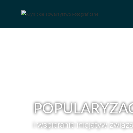
POPULARYZAC
i wspieranie inicjatyw związ