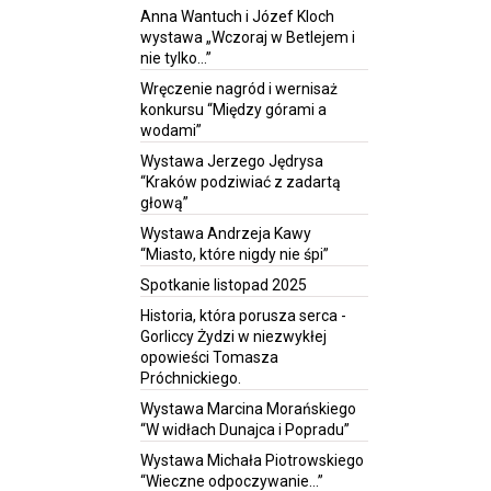
Anna Wantuch i Józef Kloch
wystawa „Wczoraj w Betlejem i
nie tylko…”
Wręczenie nagród i wernisaż
konkursu “Między górami a
wodami”
Wystawa Jerzego Jędrysa
“Kraków podziwiać z zadartą
głową”
Wystawa Andrzeja Kawy
“Miasto, które nigdy nie śpi”
Spotkanie listopad 2025
Historia, która porusza serca -
Gorliccy Żydzi w niezwykłej
opowieści Tomasza
Próchnickiego.
Wystawa Marcina Morańskiego
“W widłach Dunajca i Popradu”
Wystawa Michała Piotrowskiego
“Wieczne odpoczywanie…”