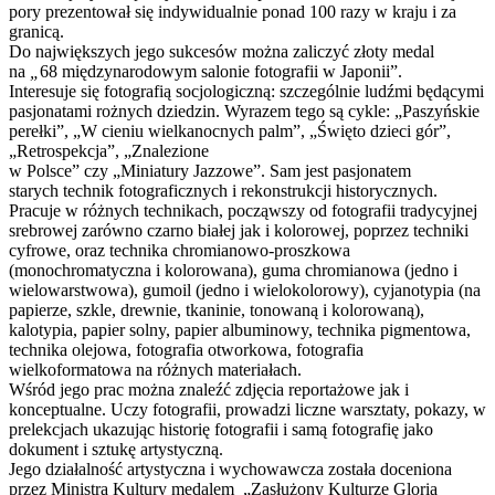
pory prezentował się indywidualnie ponad 100 razy w kraju i za
granicą.
Do największych jego sukcesów można zaliczyć złoty medal
na
„
68 międzynarodowym salonie fotografii w Japonii”.
Interesuje się fotografią socjologiczną: szczególnie ludźmi będącymi
pasjonatami rożnych dziedzin. Wyrazem tego są cykle: „Paszyńskie
perełki”, „W cieniu wielkanocnych palm”, „Święto dzieci gór”,
„Retrospekcja”, „Znalezione
w Polsce” czy „Miniatury Jazzowe”. Sam jest pasjonatem
starych technik fotograficznych i rekonstrukcji historycznych.
Pracuje w różnych technikach, począwszy od fotografii tradycyjnej
srebrowej zarówno czarno białej jak i kolorowej, poprzez techniki
cyfrowe, oraz technika chromianowo-proszkowa
(monochromatyczna i kolorowana), guma chromianowa (jedno i
wielowarstwowa), gumoil (jedno i wielokolorowy), cyjanotypia (na
papierze, szkle, drewnie, tkaninie, tonowaną i kolorowaną),
kalotypia, papier solny, papier albuminowy, technika pigmentowa,
technika olejowa, fotografia otworkowa, fotografia
wielkoformatowa na różnych materiałach.
Wśród jego prac można znaleźć zdjęcia reportażowe jak i
konceptualne. Uczy fotografii, prowadzi liczne warsztaty, pokazy, w
prelekcjach ukazując historię fotografii i samą fotografię jako
dokument i sztukę artystyczną.
Jego działalność artystyczna i wychowawcza została doceniona
przez Ministra Kultury medalem „Zasłużony Kulturze Gloria