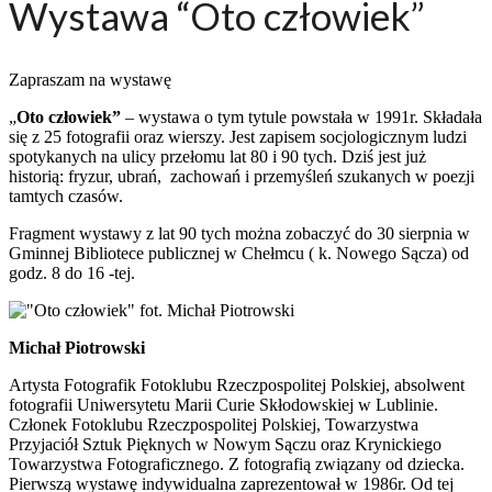
Wystawa “Oto człowiek”
Zapraszam na wystawę
„
Oto człowiek”
– wystawa o tym tytule powstała w 1991r. Składała
się z 25 fotografii oraz wierszy. Jest zapisem socjologicznym ludzi
spotykanych na ulicy przełomu lat 80 i 90 tych. Dziś jest już
historią: fryzur, ubrań, zachowań i przemyśleń szukanych w poezji
tamtych czasów.
Fragment wystawy z lat 90 tych można zobaczyć do 30 sierpnia w
Gminnej Bibliotece publicznej w Chełmcu ( k. Nowego Sącza) od
godz. 8 do 16 -tej.
Michał Piotrowski
Artysta Fotografik Fotoklubu Rzeczpospolitej Polskiej, absolwent
fotografii Uniwersytetu Marii Curie Skłodowskiej w Lublinie.
Członek Fotoklubu Rzeczpospolitej Polskiej, Towarzystwa
Przyjaciół Sztuk Pięknych w Nowym Sączu oraz Krynickiego
Towarzystwa Fotograficznego. Z fotografią związany od dziecka.
Pierwszą wystawę indywidualna zaprezentował w 1986r. Od tej