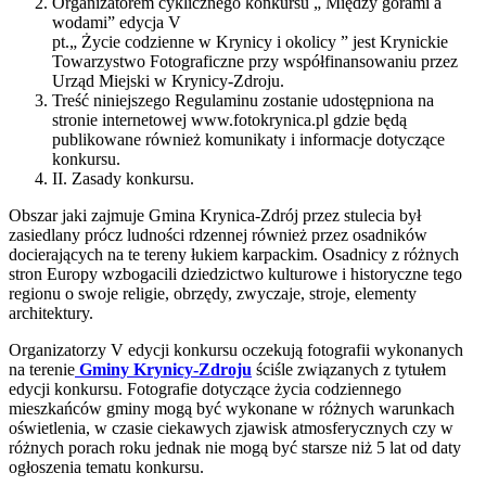
Organizatorem cyklicznego konkursu „ Między górami a
wodami” edycja V
pt.„ Życie codzienne w Krynicy i okolicy ” jest Krynickie
Towarzystwo Fotograficzne przy współfinansowaniu przez
Urząd Miejski w Krynicy-Zdroju.
Treść niniejszego Regulaminu zostanie udostępniona na
stronie internetowej www.fotokrynica.pl gdzie będą
publikowane również komunikaty i informacje dotyczące
konkursu.
II. Zasady konkursu.
Obszar jaki zajmuje Gmina Krynica-Zdrój przez stulecia był
zasiedlany prócz ludności rdzennej również przez osadników
docierających na te tereny łukiem karpackim. Osadnicy z różnych
stron Europy wzbogacili dziedzictwo kulturowe i historyczne tego
regionu o swoje religie, obrzędy, zwyczaje, stroje, elementy
architektury.
Organizatorzy V edycji konkursu oczekują fotografii wykonanych
na terenie
Gminy Krynicy-Zdroju
ściśle związanych z tytułem
edycji konkursu. Fotografie dotyczące życia codziennego
mieszkańców gminy mogą być wykonane w różnych warunkach
oświetlenia, w czasie ciekawych zjawisk atmosferycznych czy w
różnych porach roku jednak nie mogą być starsze niż 5 lat od daty
ogłoszenia tematu konkursu.