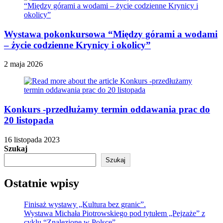
Wystawa pokonkursowa “Między górami a wodami
– życie codzienne Krynicy i okolicy”
2 maja 2026
Konkurs -przedłużamy termin oddawania prac do
20 listopada
16 listopada 2023
Szukaj
Szukaj
Ostatnie wpisy
Finisaż wystawy „Kultura bez granic”.
Wystawa Michała Piotrowskiego pod tytułem „Pejzaże” z
cyklu “Znalezione w Polsce”