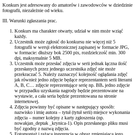
Konkurs jest adresowany do amatorów i zawodowców w dziedzinie
fotografii, niezależnie od wieku.
III. Warunki zgłaszania prac.
Konkurs ma charakter otwarty, udział w nim może wziąć
każdy.
Uczestnik może zgłosić do konkursu nie więcej niż 5
fotografii w wersji elektronicznej zapisanej w formacie JPG,
w formacie: dłuższy bok 2500 pix, rozdzielczość min. 300
dpi, maksymalnie 5 MB.
Uczestnik może przesłać zdjęcia w serii jednak łączna ilość
przesłanych przez jednego uczestnika zdjęć nie może
przekraczać 5. Należy zaznaczyć kolejność oglądania zdjęć
jak również jedno zdjęcie będące reprezentantem serii literami
A, B, C… zdjęcie reprezentujące serię np. BB
.
jedno zdjęcie
w przypadku uzyskania nagrody będzie prezentowane na
wystawie, a cała seria będzie prezentowana na stronie
internetowej.
Zdjęcia powinny być opisane w następujący sposób:
nazwisko i imię autora – tytuł (tytuł serii) miejsce wykonania
zdjęcia – numer kolejny z karty zgłoszenia (np.
nowakjan_deptak _krynica-1). Opis przesłanego pliku musi
być zgodny z nazwą zdjęcia.
Fotomontaż i rażąca ingerencja w obraz zmieniająca jego