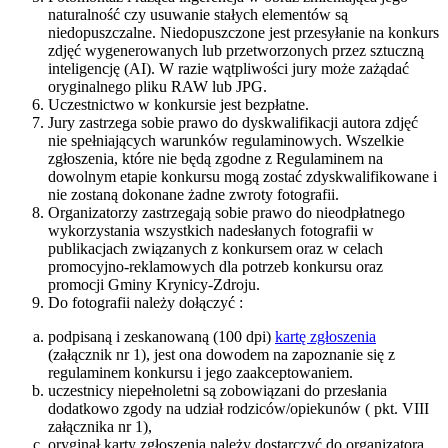
naturalność czy usuwanie stałych elementów są
niedopuszczalne. Niedopuszczone jest przesyłanie na konkurs
zdjęć wygenerowanych lub przetworzonych przez sztuczną
inteligencję (AI). W razie wątpliwości jury może zażądać
oryginalnego pliku RAW lub JPG.
Uczestnictwo w konkursie jest bezpłatne.
Jury zastrzega sobie prawo do dyskwalifikacji autora zdjęć
nie spełniających warunków regulaminowych. Wszelkie
zgłoszenia, które nie będą zgodne z Regulaminem na
dowolnym etapie konkursu mogą zostać zdyskwalifikowane i
nie zostaną dokonane żadne zwroty fotografii.
Organizatorzy zastrzegają sobie prawo do nieodpłatnego
wykorzystania wszystkich nadesłanych fotografii w
publikacjach związanych z konkursem oraz w celach
promocyjno-reklamowych dla potrzeb konkursu oraz
promocji Gminy Krynicy-Zdroju.
Do fotografii należy dołączyć :
podpisaną i zeskanowaną (100 dpi)
kartę zgłoszenia
(załącznik nr 1), jest ona dowodem na zapoznanie się z
regulaminem konkursu i jego zaakceptowaniem.
uczestnicy niepełnoletni są zobowiązani do przesłania
dodatkowo zgody na udział rodziców/opiekunów ( pkt. VIII
załącznika nr 1),
oryginał karty zgłoszenia należy dostarczyć do organizatora