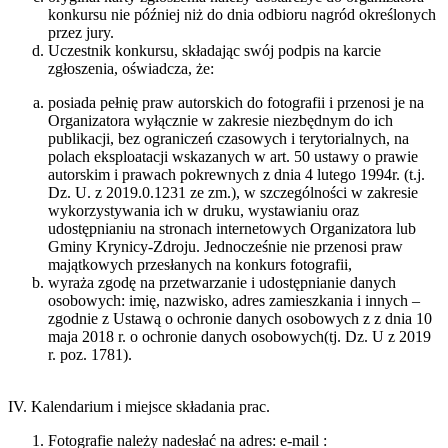
konkursu nie później niż do dnia odbioru nagród określonych
przez jury.
Uczestnik konkursu, składając swój podpis na karcie
zgłoszenia, oświadcza, że:
posiada pełnię praw autorskich do fotografii i przenosi je na
Organizatora wyłącznie w zakresie niezbędnym do ich
publikacji, bez ograniczeń czasowych i terytorialnych, na
polach eksploatacji wskazanych w art. 50 ustawy o prawie
autorskim i prawach pokrewnych z dnia 4 lutego 1994r. (t.j.
Dz. U. z 2019.0.1231 ze zm.), w szczególności w zakresie
wykorzystywania ich w druku, wystawianiu oraz
udostępnianiu na stronach internetowych Organizatora lub
Gminy Krynicy-Zdroju. Jednocześnie nie przenosi praw
majątkowych przesłanych na konkurs fotografii,
wyraża zgodę na przetwarzanie i udostępnianie danych
osobowych: imię, nazwisko, adres zamieszkania i innych –
zgodnie z Ustawą o ochronie danych osobowych z z dnia 10
maja 2018 r. o ochronie danych osobowych(tj. Dz. U z 2019
r. poz. 1781).
IV. Kalendarium i miejsce składania prac.
Fotografie należy nadesłać na adres: e-mail :