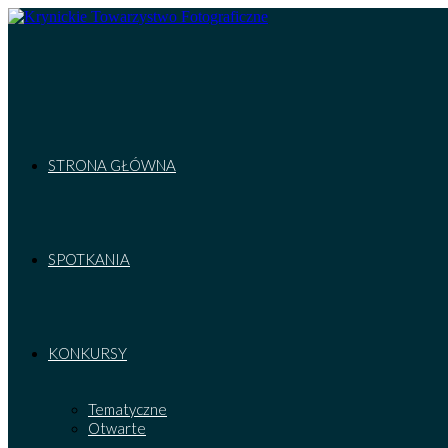
Skip
to
content
STRONA GŁÓWNA
SPOTKANIA
KONKURSY
Tematyczne
Otwarte