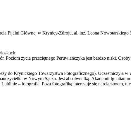
ia Pijalni Głównej w Krynicy-Zdroju, al. inż. Leona Nowotarskiego 9
wioskach.
gór. Poziom życia przeciętnego Peruwiańczyka jest bardzo niski. Oso
ależy do Krynickiego Towarzystwa Fotograficznego). Uczestniczyła w 
nauczycielka w Nowym Sączu. Jest absolwentką: Akademii Ignatianum w 
ie – fotografia. Poza fotografiką interesuje się narciarstwem, turys