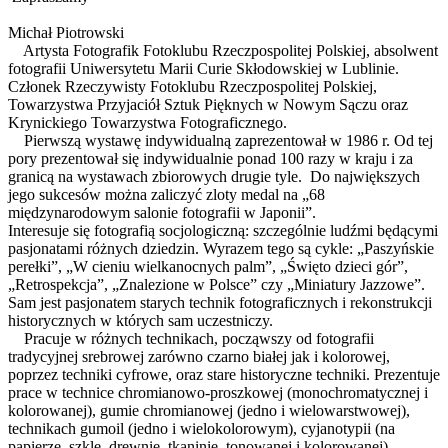
Michał Piotrowski
Artysta Fotografik Fotoklubu Rzeczpospolitej Polskiej, absolwent
fotografii Uniwersytetu Marii Curie Skłodowskiej w Lublinie.
Członek Rzeczywisty Fotoklubu Rzeczpospolitej Polskiej,
Towarzystwa Przyjaciół Sztuk Pięknych w Nowym Sączu oraz
Krynickiego Towarzystwa Fotograficznego.
Pierwszą wystawę indywidualną zaprezentował w 1986 r. Od tej
pory prezentował się indywidualnie ponad 100 razy w kraju i za
granicą na wystawach zbiorowych drugie tyle. Do największych
jego sukcesów można zaliczyć zloty medal na „68
międzynarodowym salonie fotografii w Japonii”.
Interesuje się fotografią socjologiczną: szczególnie ludźmi będącymi
pasjonatami różnych dziedzin. Wyrazem tego są cykle: „Paszyńskie
perełki”, „W cieniu wielkanocnych palm”, „Święto dzieci gór”,
„Retrospekcja”, „Znalezione w Polsce” czy „Miniatury Jazzowe”.
Sam jest pasjonatem starych technik fotograficznych i rekonstrukcji
historycznych w których sam uczestniczy.
Pracuje w różnych technikach, począwszy od fotografii
tradycyjnej srebrowej zarówno czarno białej jak i kolorowej,
poprzez techniki cyfrowe, oraz stare historyczne techniki. Prezentuje
prace w technice chromianowo-proszkowej (monochromatycznej i
kolorowanej), gumie chromianowej (jedno i wielowarstwowej),
technikach gumoil (jedno i wielokolorowym), cyjanotypii (na
papierze, szkle, drewnie, tkaninie, tonowanej i kolorowanej),