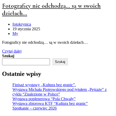
Sącz
Fotograficy nie odchodzą… są w swoich
w
dziełach…
obiektywie”
Post
fotokrynica
author:
Post
19 stycznia 2025
published:
Post
My
category:
Fotograficy nie odchodzą… są w swoich dziełach…
Fotograficy
Czytaj dalej
nie
Szukaj
odchodzą…
Szukaj
są
w
Ostatnie wpisy
swoich
dziełach…
Finisaż wystawy „Kultura bez granic”.
Wystawa Michała Piotrowskiego pod tytułem „Pejzaże” z
cyklu “Znalezione w Polsce”
Wystawa poplenerowa “Pola Chwały”
Wystawa zbiorowa KTF “Kultura bez granic”
Spotkanie – czerwiec 2026