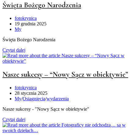
Święta Bożego Narodzenia
Post
fotokrynica
author:
Post
19 grudnia 2025
published:
Post
My
category:
Święta Bożego Narodzenia
Święta
Czytaj dalej
Bożego
Narodzenia
Nasze sukcesy – “Nowy Sącz w obiektywie”
Post
fotokrynica
author:
Post
28 stycznia 2025
published:
Post
My
/
Osiągnięcia
/
wydarzenia
category:
Nasze sukcesy - "Nowy Sącz w obiektywie"
Nasze
Czytaj dalej
sukcesy
–
“Nowy