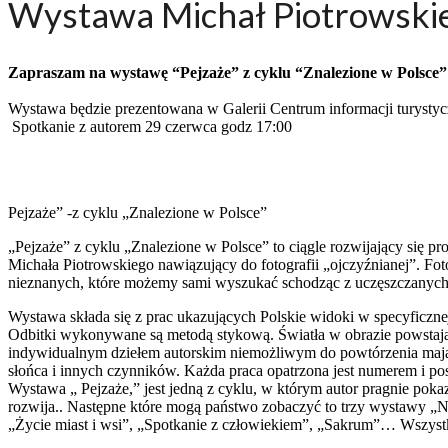
Wystawa Michał Piotrowskie
Zapraszam na wystawę “Pejzaże” z cyklu “Znalezione w Polsce”
Wystawa będzie prezentowana w Galerii Centrum informacji turysty
Spotkanie z autorem 29 czerwca godz 17:00
Pejzaże” -z cyklu „Znalezione w Polsce”
„Pejzaże” z cyklu „Znalezione w Polsce” to ciągle rozwijający się pro
Michała Piotrowskiego nawiązujący do fotografii „ojczyźnianej”. Fotog
nieznanych, które możemy sami wyszukać schodząc z uczęszczanych
Wystawa składa się z prac ukazujących Polskie widoki w specyficznej
Odbitki wykonywane są metodą stykową. Światła w obrazie powstają pr
indywidualnym dziełem autorskim niemożliwym do powtórzenia mają
słońca i innych czynników. Każda praca opatrzona jest numerem i posi
Wystawa „ Pejzaże,” jest jedną z cyklu, w którym autor pragnie pokaz
rozwija.. Następne które mogą państwo zobaczyć to trzy wystawy „Ne
„Życie miast i wsi”, „Spotkanie z człowiekiem”, „Sakrum”… Wszystk