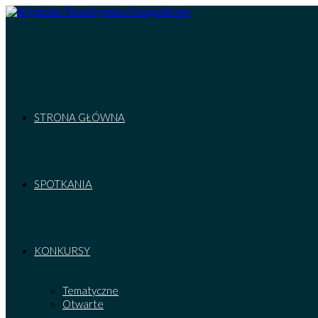
Skip
to
content
STRONA GŁÓWNA
SPOTKANIA
KONKURSY
Tematyczne
Otwarte