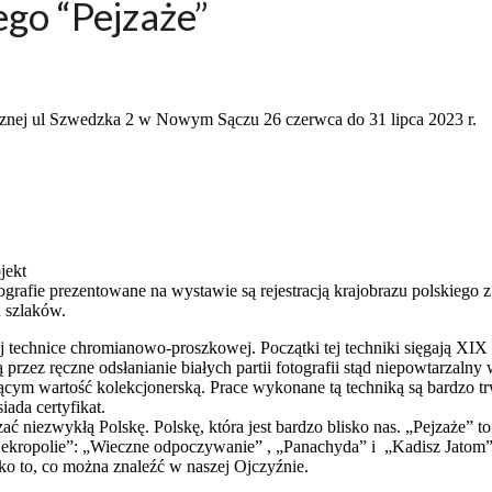
go “Pejzaże”
cznej ul Szwedzka 2 w Nowym Sączu 26 czerwca do 31 lipca 2023 r.
jekt
rafie prezentowane na wystawie są rejestracją krajobrazu polskiego z o
 szlaków.
 technice chromianowo-proszkowej. Początki tej techniki sięgają XIX w
zez ręczne odsłanianie białych partii fotografii stąd niepowtarzalny 
cym wartość kolekcjonerską. Prace wykonane tą techniką są bardzo t
ada certyfikat.
ać niezwykłą Polskę. Polskę, która jest bardzo blisko nas. „Pejzaże” to
kropolie”: „Wieczne odpoczywanie” , „Panachyda” i „Kadisz Jatom” or
o to, co można znaleźć w naszej Ojczyźnie.