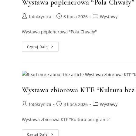
Wystawa poplenerowa “Pola Chwały”
Polsce”
Post
Post
Post
fotokrynica
8 lipca 2026
Wystawy
author:
published:
category:
Wystawa poplenerowa "Pola Chwały"
Wystawa
Czytaj Dalej
Poplenerowa
“Pola
Chwały”
Wystawa zbiorowa KTF “Kultura bez 
Post
Post
Post
fotokrynica
3 lipca 2026
Wystawy
author:
published:
category:
Wystawa zbiorowa KTF "Kultura bez granic"
Wystawa
Czytaj Dalej