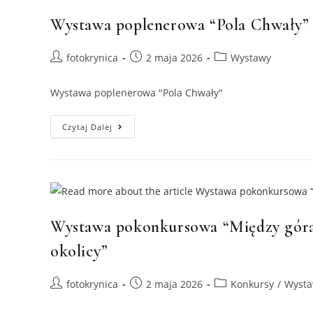
Wystawa poplenerowa “Pola Chwały”
Post
Post
Post
fotokrynica
2 maja 2026
Wystawy
author:
published:
category:
Wystawa poplenerowa "Pola Chwały"
Wystawa
Czytaj Dalej
Poplenerowa
“Pola
Chwały”
Wystawa pokonkursowa “Między góram
okolicy”
Post
Post
Post
fotokrynica
2 maja 2026
Konkursy
/
Wyst
author:
published:
category: