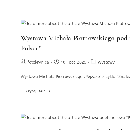
Wystawy
„Kultura
Bez
Granic”.
Wystawa Michała Piotrowskiego pod t
Polsce”
Post
Post
Post
fotokrynica
10 lipca 2026
Wystawy
author:
published:
category:
Wystawa Michała Piotrowskiego „Pejzaże” z cyklu "Znale
Wystawa
Czytaj Dalej
Michała
Piotrowskiego
Pod
Tytułem
„Pejzaże”
Z
Cyklu
“Znalezione
W