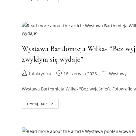
Zbiorowa
KTF
“Kultura
Bez
Granic”
Wystawa Bartłomieja Wilka- “Bez wyja
zwykłym się wydaje”
Post
Post
Post
fotokrynica
16 czerwca 2026
Wystawy
author:
published:
category:
Wystawa Bartłomieja Wilka- "Bez wyjaśnień. Fotografie 
Wystawa
Czytaj Dalej
Bartłomieja
Wilka-
“Bez
Wyjaśnień.
Fotografie
Wybrane
–