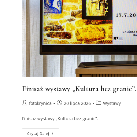
Finisaż wystawy „Kultura bez granic”.
Post
Post
Post
fotokrynica
20 lipca 2026
Wystawy
author:
published:
category:
Finisaż wystawy „Kultura bez granic”.
Finisaż
Czytaj Dalej