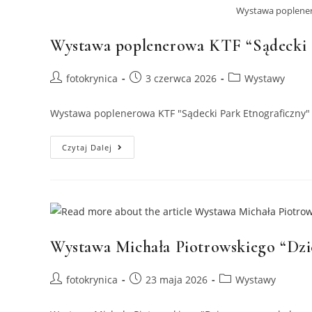
O
Wystawa poplener
Tym,
Co
Zwykłym
Wystawa poplenerowa KTF “Sądecki 
Się
Wydaje”
Post
Post
Post
fotokrynica
3 czerwca 2026
Wystawy
author:
published:
category:
Wystawa poplenerowa KTF "Sądecki Park Etnograficzny"
Wystawa
Czytaj Dalej
Poplenerowa
KTF
“Sądecki
Park
Etnograficzny”
Wystawa Michała Piotrowskiego “Dzi
Post
Post
Post
fotokrynica
23 maja 2026
Wystawy
author:
published:
category: