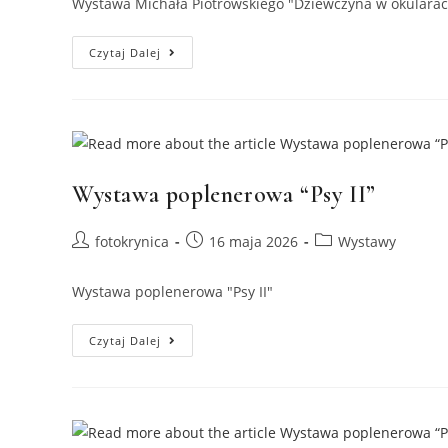
Wystawa Michała Piotrowskiego "Dziewczyna w okulara
Wystawa
Czytaj Dalej
Michała
Piotrowskiego
“Dziewczyna
W
Okularach”
Wystawa poplenerowa “Psy II”
Post
Post
Post
fotokrynica
16 maja 2026
Wystawy
author:
published:
category:
Wystawa poplenerowa "Psy II"
Wystawa
Czytaj Dalej
Poplenerowa
“Psy
II”